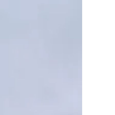
bereits frühzeitig Einblicke in die Berufswelt
und den Arbeitsalltag heimischer Betriebe zu
ermöglichen. Dank der Klassenvorstände
Sylvia Hartinger und Petra Eiber und der
Unterstützung durch WKO-
Bezirksstellenleiter Chris