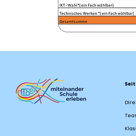
Sei
Dire
Tea
Klas