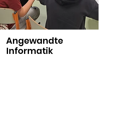
Angewandte
Informatik
Im Wahlpflichtfach Angewandte
Informatik tauchen Schülerinnen und
Schüler tief in die Welt der Technik
und Programmierung ein. Von der
Entwicklung eigener Apps und
Websites bis hin zu kreativen
Projekten mit 3D-Druck und
Elektronik – hier wird Theorie direkt
in die Praxis umgesetzt. Die